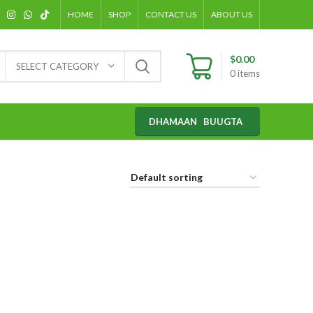
HOME
SHOP
CONTACT US
ABOUT US
$
0.00
SELECT CATEGORY
0
items
DHAMAAN BUUGTA